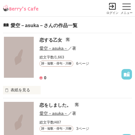
ログイン
メニュー
愛空－asuka－さんの作品一覧
恋する乙女
完
愛空－asuka－
／著
総文字数/1,663
6ページ
詩・短歌・俳句・川柳
0
表紙を見る
短編の詩をまた、書きました。

恋をしました。
完
愛空－asuka－
／著
片想い両想いなどたくさん入れたいと思います！！

総文字数/487
3ページ
詩・短歌・俳句・川柳