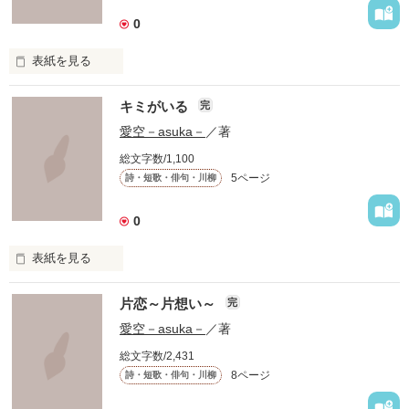
★☆★☆★☆★☆★☆★☆★☆★☆★☆

0
      また、『想い届け』は、

表紙を見る
キミがいる
完
   完全なる片想いでいくつもりです！

愛空－asuka－
／著
                                                                                             皆
総文字数/1,100
様、お久しぶりです。

5ページ
詩・短歌・俳句・川柳
0
  『恋する乙女』『想い届け』

表紙を見る
作品を読む
読みにくいと思いますが、

片恋～片想い～
完
愛空－asuka－
／著
   ともに共感して頂けたら幸いです。

共感していただけたら幸いです。

総文字数/2,431
8ページ
詩・短歌・俳句・川柳