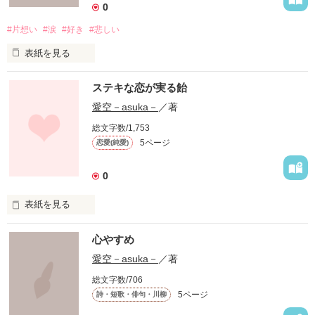
感想も、よろしくお願いします
0
ちなみに、『キミがいる』

#片想い
#涙
#好き
#悲しい
作品を読む
表紙を見る
   『片恋～片想い～』も、

   共感していただけたら嬉しいです。

ステキな恋が実る飴
愛空－asuka－
／著
　祝！全作品あわせ

よろしくお願いします。

総文字数/1,753
5ページ
恋愛(純愛)
　　　　PV1000を越えました！！！

0
読んでくださってありがとうございます！！

表紙を見る
レビュー&感想も、よろしくお願いします。 
これからもよろしくお願いします‼   
※この飴は実際にあります。

心やすめ
ただその恋が実るかどうかはあなた次第です。

(私も食べました。フツーに美味しかったです。)
愛空－asuka－
／著
作品を読む
作品を読む
総文字数/706
5ページ
詩・短歌・俳句・川柳
作品を読む