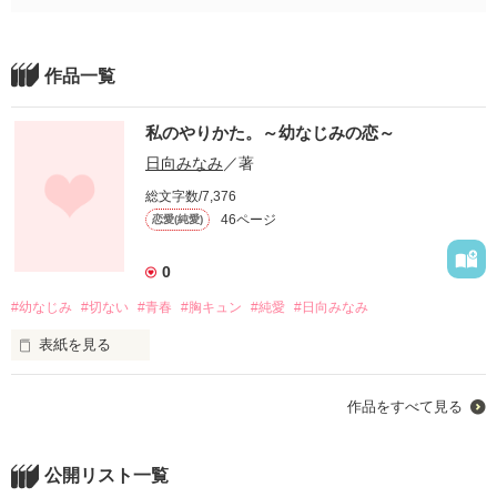
作品一覧
私のやりかた。～幼なじみの恋～
日向みなみ
／著
総文字数/7,376
46ページ
恋愛(純愛)
0
#幼なじみ
#切ない
#青春
#胸キュン
#純愛
#日向みなみ
表紙を見る
大好きな幼なじみの日向。

作品をすべて見る
日向の気持ちが知りたいけど怖くて聞けない。

それが幼なじみの境界線。

公開リスト一覧