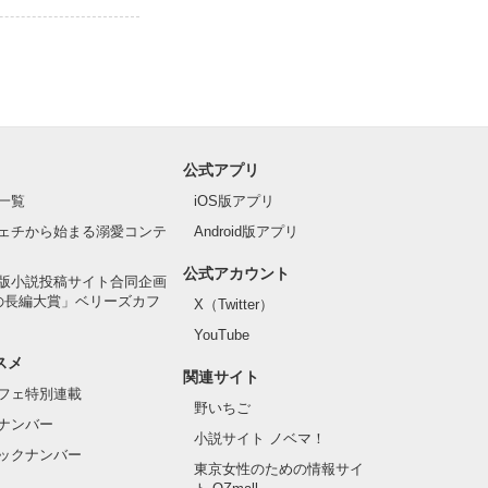
公式アプリ
一覧
iOS版アプリ
ェチから始まる溺愛コンテ
Android版アプリ
公式アカウント
版小説投稿サイト合同企画
の長編大賞」ベリーズカフ
X（Twitter）
YouTube
スメ
関連サイト
フェ特別連載
野いちご
ナンバー
小説サイト ノベマ！
ックナンバー
東京女性のための情報サイ