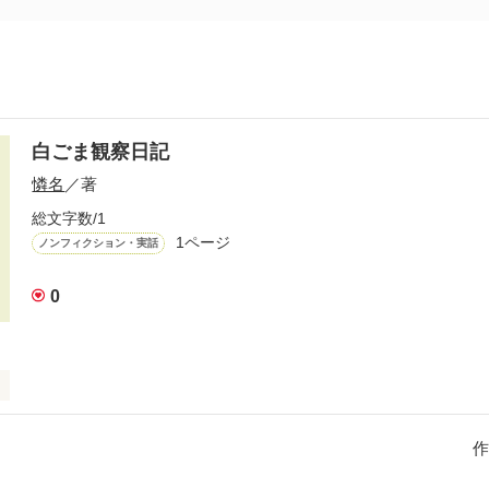
白ごま観察日記
憐名
／著
総文字数/1
1ページ
ノンフィクション・実話
0
ー！！」「やめんとオスプレイとばす」「は？」　な日常(^o^)
作