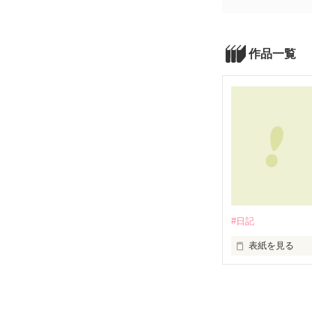
作品一覧
#日記
表紙を見る
「ちーいいいい