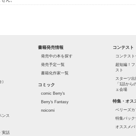
書籍発売情報
コンテスト
発売中の本を探す
コンテスト
発売予定一覧
超短編！フ
スト
書籍化作家一覧
スターツ出
合）
「1話から
コミック
ェ会場
comic Berry's
特集・オス
Berry's Fantasy
ベリーズカ
noicomi
ペンス
特集バック
オススメバ
・実話