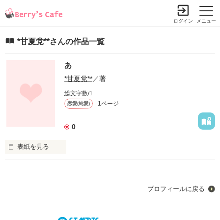
ログイン
メニュー
*甘夏党**さんの作品一覧
あ
*甘夏党**
／著
総文字数/1
1ページ
恋愛(純愛)
0
表紙を見る
未編集
プロフィールに戻る
作品を読む