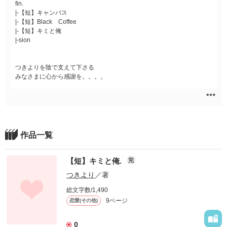
fin.
|-【短】キャンバス
|-【短】Black Coffee
|-【短】キミと俺
|-sion
つきよりを陰で支えて下さる
みなさまに心から感謝を。。。。
作品一覧
【短】キミと俺.
完
つきより
／著
総文字数/1,490
9ページ
恋愛(その他)
0