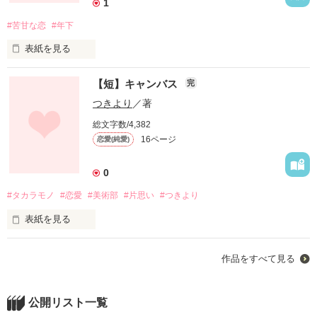
1
#苦甘な恋
#年下
君を好きになってしまったんだろう。

表紙を見る
【短】キャンバス
完
コーヒーに砂糖を入れると甘くなる。

つきより
／著
不思議な雰囲気を持つ天才作曲家

けど、彼はブラックコーヒーのように苦くて意地悪だ。

　kanade nayuta

総文字数/4,382
       ×

16ページ
恋愛(純愛)
儚い雰囲気を持つ声を失った少女

　hanazawa noe

そんな彼がある日―――

0
#タカラモノ
#恋愛
#美術部
#片思い
#つきより
ただ、君の傍にいたい。

表紙を見る
『……優しくしてあげようか？』

君の背中を見ているのが好きだった。

作品をすべて見る
手を伸ばしても届かない背中

まるでブラックコーヒーに砂糖とミルクを入れたみたいに甘く
＊野いちごGP　ﾌﾞﾙｰ　にｴﾝﾄﾘｰしました。＊

なった……。

交わることのない世界で、

公開リスト一覧
だけど私は今でも君を想っている―――。
