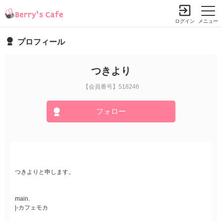
ログイン
メニュー
プロフィール
つきより
【会員番号】518246
フォロー
つきよりと申します。
main.
|-カフェモカ