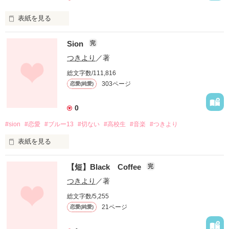
表紙を見る
Sion
完
つきより
／著
このまま時が止まればいい。

総文字数/111,816
そう思った――――。

303ページ
恋愛(純愛)
0
#sion
#恋愛
#ブルー13
#切ない
#高校生
#音楽
#つきより
表紙を見る
作品を読む
【短】Black Coffee
完
流れてくるメロディーが心を揺さぶる。

つきより
／著
総文字数/5,255
21ページ
恋愛(純愛)
どうしてこの声は出ないんだろう。

どうしてこの想いを伝えられないんだろう。

どうして…
