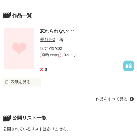
作品一覧
忘れられない･･･
愛ｶﾄﾘｰﾇ
／著
総文字数/802
3ページ
恋愛(その他)
0
表紙を見る
あたしの元彼に送る言葉･･･

作品をすべて見る
あたしわ最低な女だったｶﾗ,元彼わあたしのｺﾄなんて嫌いなんだ
と思う･･･

公開リスト一覧
公開されているリストはありません。