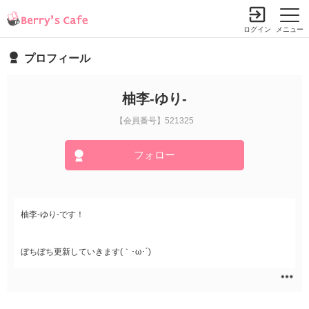
ログイン
メニュー
プロフィール
柚李-ゆり-
【会員番号】521325
フォロー
柚李-ゆり-です！
ぼちぼち更新していきます(｀･ω･´)