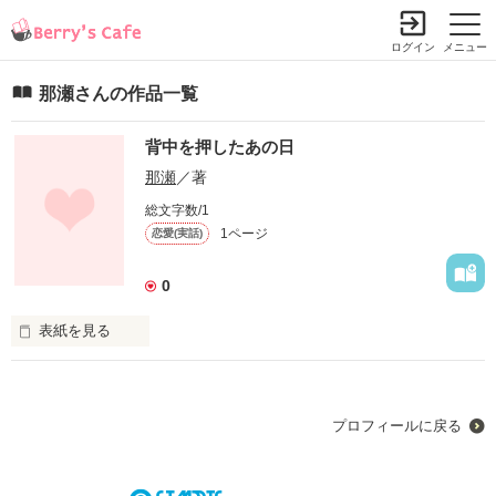
ログイン
メニュー
那瀬さんの作品一覧
背中を押したあの日
那瀬
／著
総文字数/1
1ページ
恋愛(実話)
0
表紙を見る
これは私の実体験を書いてみました！

一年前の青春中をぜひ見て下さい！
プロフィールに戻る
作品を読む