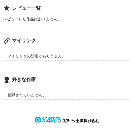
レビュー一覧
レビューした作品はありません。
マイリンク
マイリンクの設定がありません。
好きな作家
登録されていません。