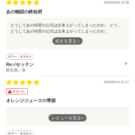
作品を読む
2008/06/25 15:38
あの物語の終始府
どうしてあの待受の公式は出来上がってしまったのか。 どうして想いは届かなかったのか。 真っ暗な世界で生きようともがいた光の記録。 美しく彩られた悲しい想い。 リアル過ぎる程に切ない人間の弱さがここにある。 今この胸に、彼の歌姫に捧げる花を。
※〜※〜※

どうしてあの待受の公式は出来上がってしまったのか。
続きを見る
どうして想いは届かなかったのか。
レビューいただきました。

桐谷ルイさん、藤乃サン、恩恵-MEGU-サン、sky3号サン、佐
ホラー・オカルト
倉真実サン、ｽｷﾞﾕﾂｷさん、bikkeサン、ありがとうございまし
Re:√セッテン
真っ暗な世界で生きようともがいた光の記録。
た！

椎名惠／著
【追伸】の内容を少し書き換えたり加筆したりました。

2008/06/14 01:17
H23.04.07
ネタバレ
オレンジジュースの季節
作品を読む
最初にこの作品を読んだのは去年。
レビューを見る
美しく彩られた悲しい想い。
野いちごの会員になりたての夏。
ホラー・オカルト