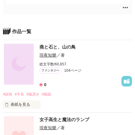
作品一覧
燕と石と、山の鳥
現夜知樂
／著
総文字数/60,657
104ページ
ファンタジー
0
#妖怪
#不良
#狐憑き
#能面
表紙を見る
その昔

女子高生と魔法のランプ
人の生活の近くには

現夜知樂
／著