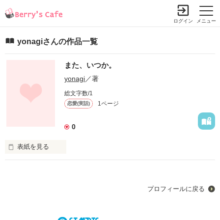
ログイン
メニュー
yonagiさんの作品一覧
また、いつか。
yonagi
／著
総文字数/1
1ページ
恋愛(実話)
0
表紙を見る
強がりで、寂しがりやな君に、

私は、恋をした。
プロフィールに戻る
作品を読む