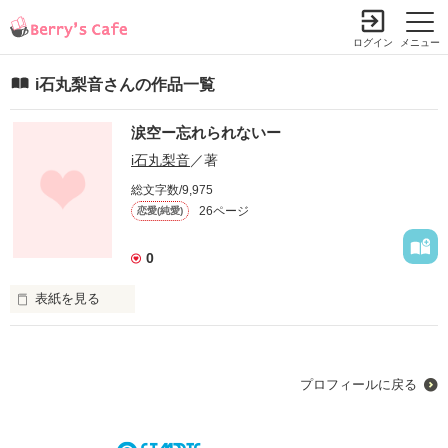
ログイン
メニュー
i石丸梨音さんの作品一覧
涙空ー忘れられないー
i石丸梨音
／著
総文字数/9,975
26ページ
恋愛(純愛)
0
表紙を見る
ねえ・・・

あなたは今・・・

プロフィールに戻る
何を思って生きていますか・・・
