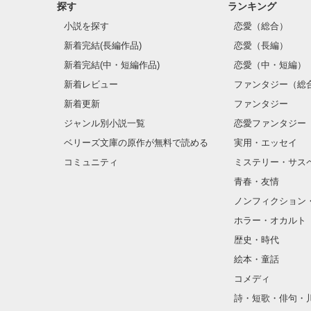
探す
ランキング
小説を探す
恋愛（総合）
新着完結(長編作品)
恋愛（長編）
新着完結(中・短編作品)
恋愛（中・短編）
新着レビュー
ファンタジー（総
新着更新
ファンタジー
ジャンル別小説一覧
恋愛ファンタジー
ベリーズ文庫の原作が無料で読める
実用・エッセイ
コミュニティ
ミステリー・サス
青春・友情
ノンフィクション
ホラー・オカルト
歴史・時代
絵本・童話
コメディ
詩・短歌・俳句・