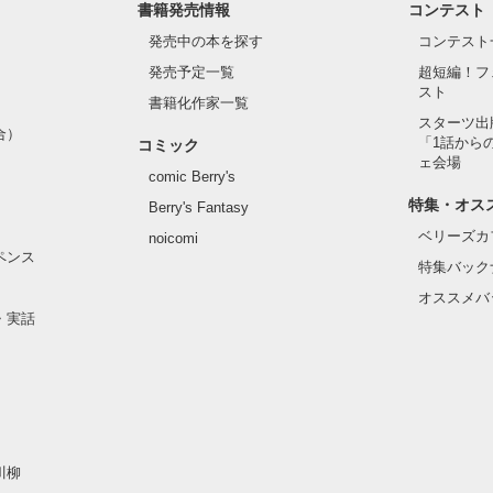
書籍発売情報
コンテスト
発売中の本を探す
コンテスト
発売予定一覧
超短編！フ
スト
書籍化作家一覧
スターツ出
合）
「1話から
コミック
ェ会場
comic Berry's
特集・オス
Berry's Fantasy
ベリーズカ
noicomi
ペンス
特集バック
オススメバ
・実話
川柳