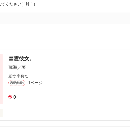
でください( ´艸｀)
幽霊彼女。
蔵海
／著
総文字数/1
1ページ
恋愛(純愛)
0