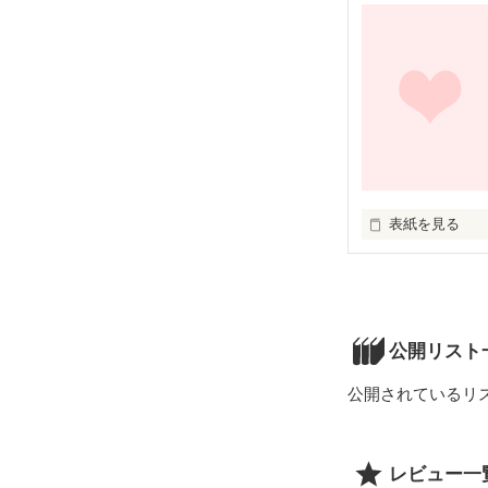
...私のことが
誰にも見えない
事故にあったこ
絶対に叶うこと
表紙を見る
「好きにならなき
駅前の小さなス
充実した毎日を
そんなある日、
公開リスト
公開されているリ
レビュー一