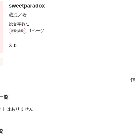
、みえているの？

sweetparadox
蔵海
／著
幽霊の女の子

総文字数/1
1ページ
恋愛(純愛)
とで見えないものが見えるようになった少年

0
のない、この恋。

ゃ、よかった...」
ウィーツカフェで働き始めた神崎いたる。たまにお店のケーキを作らせ
送っていた。

作
学園の王子様がカフェにやってきて...。
作品を読む
一覧
作品を読む
ストはありません。
覧