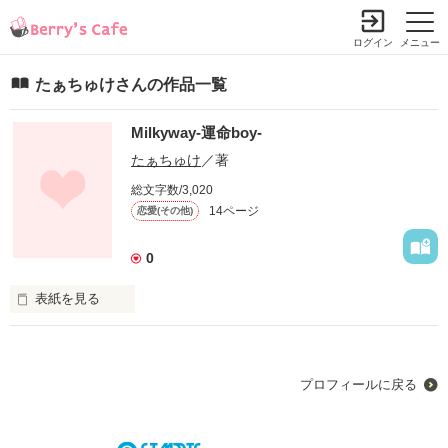
ログイン
メニュー
たぁちゅけさんの作品一覧
Milkyway-運命boy-
たぁちゅけ
／著
総文字数/3,020
14ページ
恋愛(その他)
0
表紙を見る
君と私はつながっているんだよ。

「君がいる」、ただそれだけで、私の世界は永遠だよ。

君が運命boyだって私、知ってるよ。
プロフィールに戻る
作品を読む