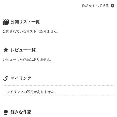
寮生活が始まる

作品をすべて見る
あなたがしあわせって

思えるときって

どんなときですか？

公開リスト一覧
私がしあわせだと思えるとき

公開されているリストはありません。
作品を読む
そのまま

ポエムにしちゃいました

レビュー一覧
100のしあわせがたくさんの人に

レビューした作品はありません。
届きますように♪

どうぞご覧ください

マイリンク
マイリンクの設定がありません。
作品を読む
好きな作家