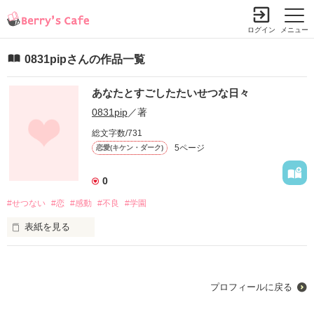
ログイン
メニュー
0831pipさんの作品一覧
あなたとすごしたたいせつな日々
0831pip
／著
総文字数/731
5ページ
恋愛(キケン・ダーク)
0
#せつない
#恋
#感動
#不良
#学園
表紙を見る
偶然な出会い

お互いに惹かれ合う

プロフィールに戻る
2人の気持ちが一つになった

その時 彼女の体に異変が…