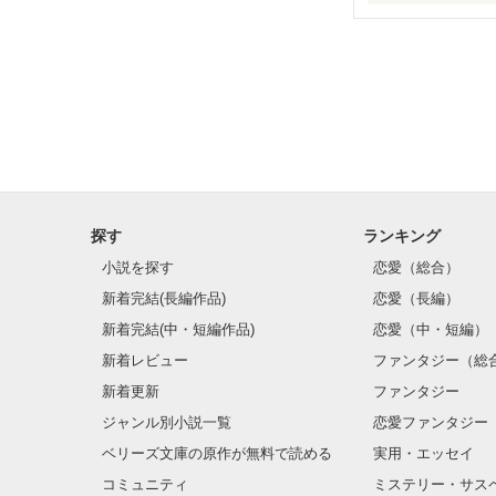
                 "X'mas"なんて

          なくなればいいのに。

                …そうすれば

探す
ランキング
             想いは届かないのに。

小説を探す
恋愛（総合）
新着完結(長編作品)
恋愛（長編）
新着完結(中・短編作品)
恋愛（中・短編）
          .｡₀:*ﾟ✲ﾟ*:₀｡.｡₀:*ﾟ✲ﾟ*:₀｡

新着レビュー
ファンタジー（総
新着更新
ファンタジー
ジャンル別小説一覧
恋愛ファンタジー
ベリーズ文庫の原作が無料で読める
実用・エッセイ
                START  12.25 

コミュニティ
ミステリー・サス
                    END  12.28
