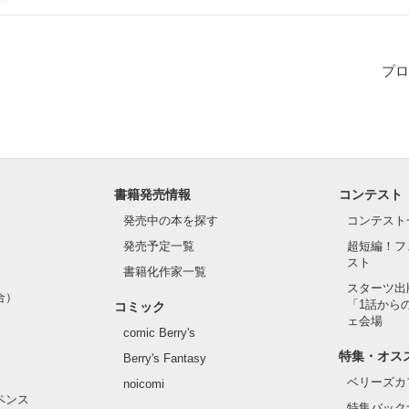
プロ
書籍発売情報
コンテスト
発売中の本を探す
コンテスト
発売予定一覧
超短編！フ
スト
書籍化作家一覧
スターツ出
合）
「1話から
コミック
ェ会場
comic Berry's
特集・オス
Berry's Fantasy
ベリーズカ
noicomi
ペンス
特集バック