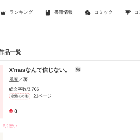
ランキング
書籍情報
コミック
コ
作品一覧
X'masなんて信じない。
完
風奏
／著
総文字数/3,766
21ページ
恋愛(その他)
0
#片想い