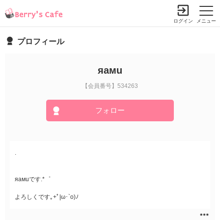
ログイン
メニュー
プロフィール
яамu
【会員番号】534263
フォロー
.
яамuです.*゜
よろしくです｡+ﾟ|ω･`o)ﾉ