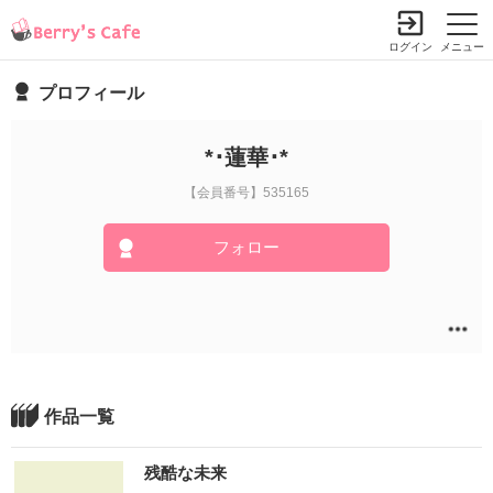
ログイン
メニュー
プロフィール
*･蓮華･*
【会員番号】535165
フォロー
作品一覧
残酷な未来