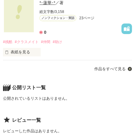
*･蓮華･*
／著
総文字数/3,158
23ページ
ノンフィクション・実話
0
#残酷
#クラスメイト
#仲間
#助け
表紙を見る
私達はただ普通の生活が

作品をすべて見る
したかっただけなのに・・・

※この話は本当にあった話です。

（ちょっとだけ変更しています）

公開リスト一覧
読んで頂くとありがたいです。
公開されているリストはありません。
作品を読む
レビュー一覧
レビューした作品はありません。