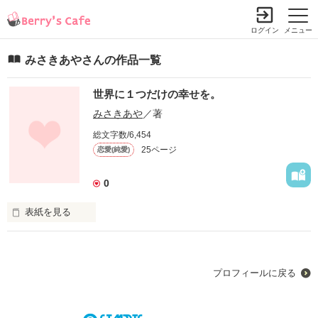
ログイン
メニュー
みさきあやさんの作品一覧
世界に１つだけの幸せを。
みさきあや
／著
総文字数/6,454
25ページ
恋愛(純愛)
0
表紙を見る
一番になりたかった、俺は

プロフィールに戻る
たった１つを知りたがった、お前に
