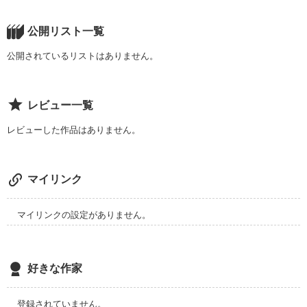
笑顔が爽やかな男子。サラサラの茶色い髪にクリっとした目。

実は花とは・・・？

公開リスト一覧
　　　　　×

公開されているリストはありません。
木村　花（きむら　はな）

この春、新しい町に引っ越してきた。優と同じ、青蘭高校に通
レビュー一覧
うことになった高校１年生。

前髪ぱっつんの黒いセミロング。アイドル系の愛らしい顔。

レビューした作品はありません。
２人は出会い、それぞれの運命が大きく変わる！

「好きでもこの想いは叶わない・・・。それでも、君はあたし
マイリンク
に愛すること、恋することの素晴らしさを教えてくれた。あり
がとう、そして、さよなら・・・。」
マイリンクの設定がありません。
作品を読む
好きな作家
登録されていません。