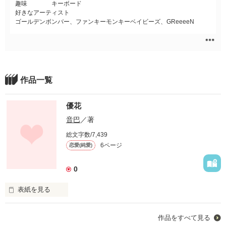
趣味 キーボード
好きなアーティスト
ゴールデンボンバー、ファンキーモンキーベイビーズ、GReeeeN
作品一覧
優花
音巴
／著
総文字数/7,439
6ページ
恋愛(純愛)
0
表紙を見る
園田　優（そのだ　ゆう）

作品をすべて見る