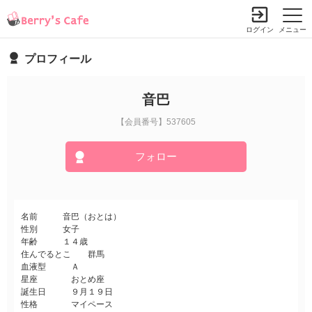
ログイン
メニュー
プロフィール
音巴
【会員番号】537605
フォロー
名前 音巴（おとは）
性別 女子
年齢 １４歳
住んでるとこ 群馬
血液型 Ａ
星座 おとめ座
誕生日 ９月１９日
性格 マイペース