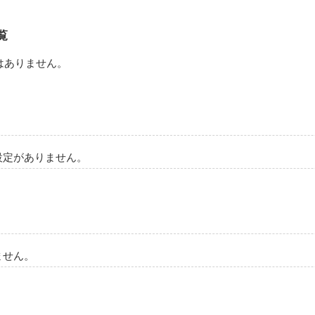
れば声が聞こえるような気がして、また笑っちゃう。

覧
はありません。
たことにできたらどれだけ幸せだろう。

まうことが本当は怖いよ。

設定がありません。
が、私は今も大嫌いです。

ません。
作品を読む