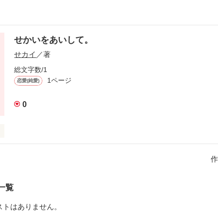
せかいをあいして。
せカイ
／著
総文字数/1
1ページ
恋愛(純愛)
0
り。

作
しく素直に生きたい。

一覧
た流れ星に世界は何を感じた？」

ストはありません。
んな昔の事忘れたよ」
