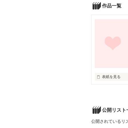
作品一覧
表紙を見る
人生って一度き
だから、自分ら
公開リスト
「あの日皆で見
公開されているリ
「あの日？…そ