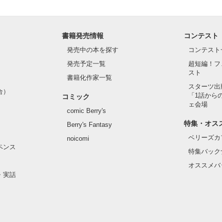
書籍発売情報
コンテスト
発売中の本を探す
コンテスト
発売予定一覧
超短編！フ
スト
書籍化作家一覧
スターツ出
合）
「1話から
コミック
ェ会場
comic Berry's
特集・オス
Berry's Fantasy
ベリーズカ
noicomi
ペンス
特集バック
オススメバ
・実話