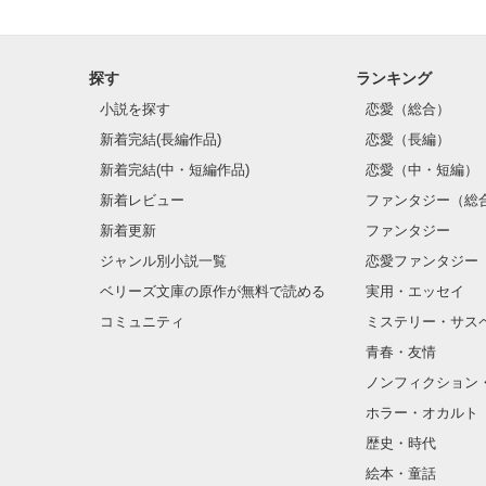
探す
ランキング
小説を探す
恋愛（総合）
新着完結(長編作品)
恋愛（長編）
新着完結(中・短編作品)
恋愛（中・短編）
新着レビュー
ファンタジー（総
新着更新
ファンタジー
ジャンル別小説一覧
恋愛ファンタジー
ベリーズ文庫の原作が無料で読める
実用・エッセイ
コミュニティ
ミステリー・サス
青春・友情
ノンフィクション
ホラー・オカルト
歴史・時代
絵本・童話