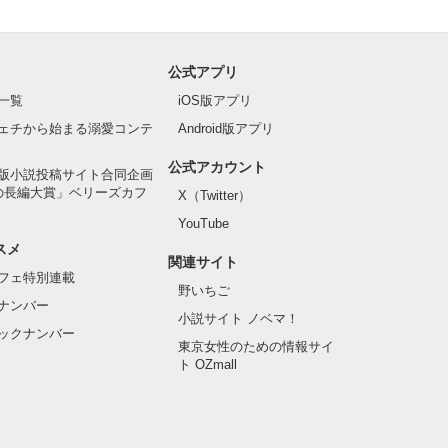
公式アプリ
一覧
iOS版アプリ
ェチから始まる溺愛コンテ
Android版アプリ
公式アカウント
版小説投稿サイト合同企画
の長編大賞」ベリーズカフ
X（Twitter）
YouTube
スメ
関連サイト
フェ特別連載
野いちご
ナンバー
小説サイト ノベマ！
ックナンバー
東京女性のための情報サイ
ト OZmall