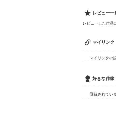
今も空を見上げ
レビュー一
レビューした作品
すべて、なかっ
マイリンク
でも、忘れてし
マイリンクの
...そんな世界
好きな作家
2013.7.5.start

登録されてい