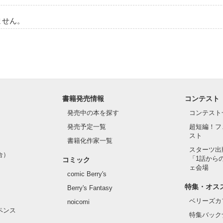
ません。
書籍発売情報
コンテスト
発売中の本を探す
コンテスト
発売予定一覧
超短編！フ
スト
書籍化作家一覧
スターツ出
合）
「1話から
コミック
ェ会場
comic Berry's
特集・オス
Berry's Fantasy
ベリーズカ
noicomi
ペンス
特集バック