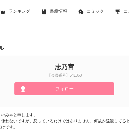
ランキング
書籍情報
コミック
コ
ル
志乃宮
【会員番号】541868
フォロー
しのみやと申します。
り使わないですが、怒っているわけではありません。何故か達観してる
だけです。