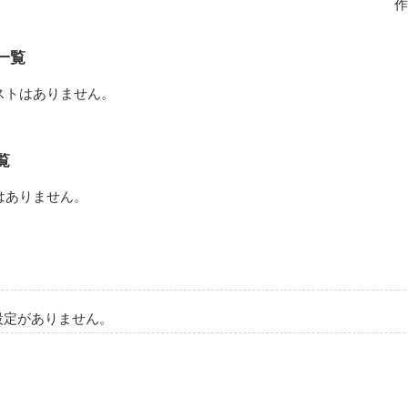
千尋はある日、赴任してきた英語科の教師である久保田に一目惚れしてし
作
表情も変えない久保田。

一覧
千尋は、彼に接近を試みる。

ストはありません。
ひとつではない。

話です。

覧
はありません。
作品を読む
設定がありません。