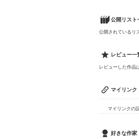
高校二年の田川
しかし、笑わず
公開リスト
不思議に思った
公開されているリ
しあわせの形は
そんな切ないお
レビュー一
レビューした作品
マイリンク
マイリンクの
好きな作家