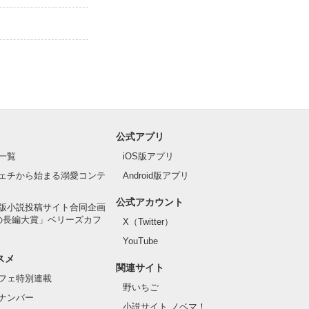
公式アプリ
一覧
iOS版アプリ
ェチから始まる溺愛コンテ
Android版アプリ
公式アカウント
版小説投稿サイト合同企画
の長編大賞」ベリーズカフ
X（Twitter）
YouTube
スメ
関連サイト
フェ特別連載
野いちご
ナンバー
小説サイト ノベマ！