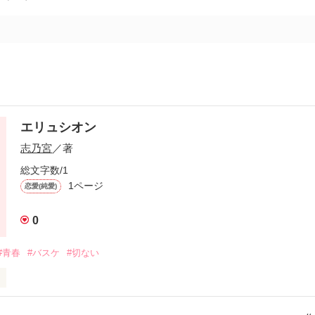
エリュシオン
志乃宮
／著
総文字数/1
1ページ
恋愛(純愛)
0
#青春
#バスケ
#切ない