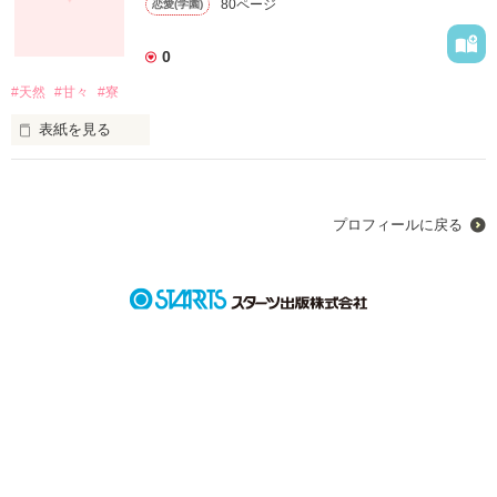
80ページ
恋愛(学園)
「なぜこんなことになったんだー‼⁇」

0
#天然
#甘々
#寮
表紙を見る
くるくるの天パ女子×とにかく犬好き男子

いちごが高校で出会ったのは、

天然なかっこかわいい男の子

プロフィールに戻る
天然すぎて、

心臓がもたない⁉

学園ラブストーリー

2作目です

よろしくお願いします！！

初めてつくったお話です。

よかったら、読んでください‼
作品を読む