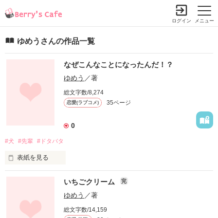
ログイン
メニュー
ゆめうさんの作品一覧
なぜこんなことになったんだ！？
ゆめう
／著
総文字数/8,274
35ページ
恋愛(ラブコメ)
0
#犬
#先輩
#ドタバタ
表紙を見る
「今日から君は、俺の犬ね」

いちごクリーム
完
はい？

ゆめう
／著
私は、告白したはずなのに…

総文字数/14,159