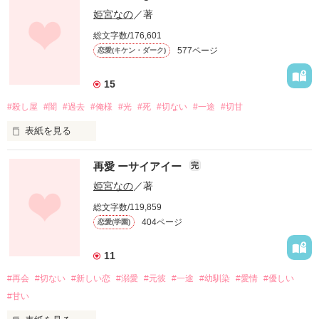
最強暴走族、“龍嵐” -リュウラン- 総長

姫宮なの
／著
雨宮 美愛  ーアマミヤ ミアー

その美しい顔で意地悪く笑う男

十六夜  廉也   ーイザヨイ レンヤー

総文字数/176,601
577ページ
恋愛(キケン・ダーク)
誰もが憧れ一目置く存在であるその男は

×

15
#殺し屋
#闇
#過去
#俺様
#光
#死
#切ない
#一途
#切甘
大切な人のために、自分を犠牲にした少女

「廉也愛してる＿＿＿＿さようなら」

ーーー１人の少女に恋をした

表紙を見る
雨宮 美愛  ーアマミヤ ミアー

ある日、突然転校してきた少女。

あなたを愛してる

再愛 ーサイアイー
完
姫宮なの
／著
私は、もう二度と自分の愛に迷わない

最強暴走族、“龍嵐” -リュウラン- 総長

総文字数/119,859
その少女は…

「廉也、いつまでも愛してる

404ページ
恋愛(学園)
どんなに遠い場所にいようと、

____でも、他にも愛したい人ができたよ」

十六夜  廉也   ーイザヨイ レンヤー

過去に闇と悲しみを抱えていた。

11
私はあなたしか愛さない

あなたを愛してる

#再会
#切ない
#新しい恋
#溺愛
#元彼
#一途
#幼馴染
#愛情
#優しい
×

どんなに嫌われようと構わない

#甘い
この先もずっと……

「私は、“あの日” を忘れない」
