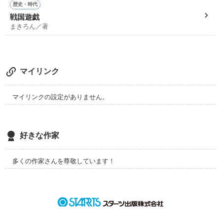
私の幸せには間違いはなかったよ」

められたものは初めてです。
そんな彼が３年経った今。

歴史・時代
その上泣かせてくるなんて……！！
「……一人にしないで」

戦国遊戯
私は “彼” しか愛さない

まきろん／著
鳥肌がたちました
また、私の前に現れた。

作品を読む
start →2018．05．04

あなたが私にもう一度光を見せてくれた。

どんなに汚れたって構わない

本当にありがとう。

マイリンク
＊『総長からの「愛してる」』の本編では描けなかった様々な
どんなに軽蔑されたっていい

ストーリーの短編集です

マイリンクの設定がありません。
ーーー親友の彼氏として。

悲劇の過去と孤独の闇を持つ

好きな作家
暗殺者

その代償に大切な人を守れる力が手に入るなら

作品を読む
多くの作家さんを尊敬しています！
×

「ずっと、待ってたんだよ…。」

「なにがあってもどんなに否定されても、私は生きるよ」

俺様、強引……一途に少女を想う

音信不通となった彼を想い続けた少女。

No１暴走族、元総長   『最強の男』
