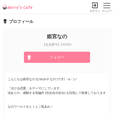
ログイン
メニュー
プロフィール
姫宮なの
【会員番号】544362
フォロー
こんにちは姫宮なの (ひめみや なの )です(・ω・)ノ
「泣ける恋愛」をテーマにしています。
涙ありの、感動する長編作 (完全自分好み) を目指して執筆しております
なのワールドをとくとご覧あれ！