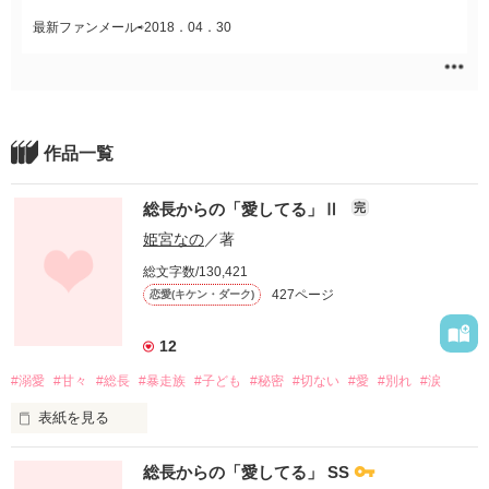
最新ファンメール⇨2018．04．30
作品一覧
総長からの「愛してる」Ⅱ
完
姫宮なの
／著
総文字数/130,421
427ページ
恋愛(キケン・ダーク)
12
#溺愛
#甘々
#総長
#暴走族
#子ども
#秘密
#切ない
#愛
#別れ
#涙
表紙を見る
「心から愛してる」

総長からの「愛してる」 SS