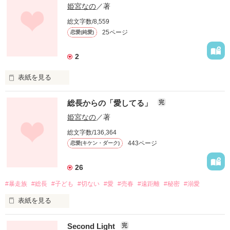
姫宮なの
／著
その美しい顔で、優しく抱きしめる男

総文字数/8,559
25ページ
恋愛(純愛)
誰もが憧れ、一目置く存在であるその男は

2
表紙を見る
ーーー１人の少女と愛を誓った

 「後にも先にも、お前だけを愛してる」

総長からの「愛してる」
完
姫宮なの
／著
その美しい顔で、優しく抱きしめる男

総文字数/136,364
最強暴走族、“龍嵐” -リュウラン- 総長

443ページ
恋愛(キケン・ダーク)
誰もが憧れ、一目置く存在であるその男は

十六夜  廉也   ーイザヨイ レンヤー

26
#暴走族
#総長
#子ども
#切ない
#愛
#売春
#遠距離
#秘密
#溺愛
ーーー１人の少女と家族になる

×

表紙を見る
「俺がお前を守ってやる」

Second Light
完
大切な人のために、自分を犠牲にした少女
