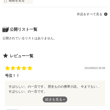
表紙を見る
どんなに軽蔑されたって、いい

大切な人のために自分を売る少女

どんなに時間が経とうとも、心からの愛を捧げます

「ずっと、ずっと、大好きだ。」

作品をすべて見る
「俺が救ってやるよ」

雨宮 美愛  ーアマミヤ ミアー

私はあなたに永遠の愛を誓います

その代償に、

「私もずーっと大好きだよっ」

そんな少女に手を差し出したのは、

公開リスト一覧
大切な人を悲しませないで済むのなら

公開されているリストはありません。
でもね、もしも……その時が来たら

俺様強引少年ーーーでも、温かくて優しい少年だった。

中学２年生の冬

「なにがあっても、どんなに否定されても

「あなたの手に入らないものがあることを知るといい」

廉也は他の人と幸せになってね

レビュー一覧
私の愛だけは忘れないで」

「全部、自分だけで抱えてんじゃねぇよ」

私達は、お互いに永遠の愛を誓った。

2014/08/22 00:58
あなたに私は捕まえられない

その代わりに大切な人を守れるなら、

号泣！！
私はいくらでも自分を犠牲にするから

「もう二度と、大切な人を失いたくない」

start →2015．3．28

そして、彼はアメリカへと旅立ってしまったんだ。

私は、もう二度と恋愛はしないのだから

すばらしい、の一言です。 歴史ものの携帯小説。 今までもいくつか読ませて頂きましたが、こんなにも綺麗にまとめられたものは初めてです。 その上泣かせてくるなんて……！！ 鳥肌がたちました
すばらしい、の一言です。
「なにがあっても、

「俺にだけ我儘言ってみろ」

続きを見る
＊『総長からの「愛してる」』の続編です

どんなに人に不幸だと言われても、

歴史ものの携帯小説。
どんなに遠い場所にいようと

今までもいくつか読ませて頂きましたが、こんなにも綺麗にまと