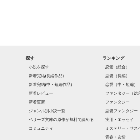
『冷やし中華は
かいちゃいました(^
なんか食べたいな
はい、わたしも
探す
ランキング
反抗期って

正直めんどい！w
小説を探す
恋愛（総合）
新着完結(長編作品)
恋愛（長編）
だからこそ！

新着完結(中・短編作品)
恋愛（中・短編）
反抗期恋愛スト
新着レビュー
ファンタジー（総
こんなどうしょ
新着更新
ファンタジー
ジャンル別小説一覧
恋愛ファンタジー
よろしくお願い
ベリーズ文庫の原作が無料で読める
実用・エッセイ
コミュニティ
ミステリー・サス
青春・友情