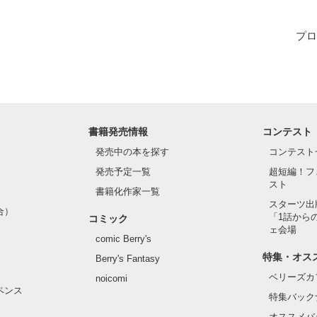
じめました』てきなノリで

プロ
-^;

ぁーとおもって…(笑)

反抗期ですw

書籍発売情報
コンテスト


発売中の本を探す
コンテスト
発売予定一覧
超短編！フ
スト
書籍化作家一覧
ーリーを書こうっておもいました！

スターツ出
合）
「1話から
コミック
うもないやつですが

ェ会場
comic Berry's
します！
特集・オス
Berry's Fantasy
ベリーズカ
noicomi
ペンス
特集バック
作品を読む
オススメバ