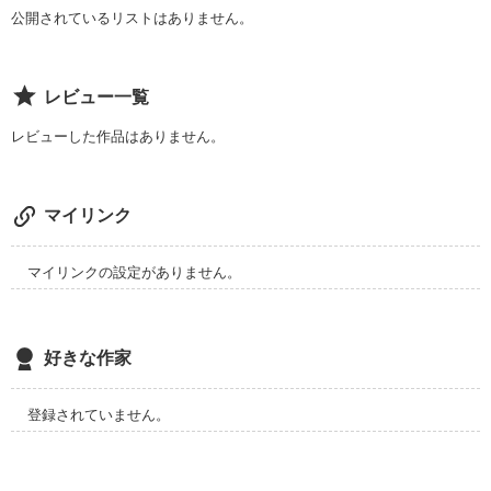
私だけ

公開されているリストはありません。
そう思ってた

レビュー一覧
レビューした作品はありません。
マイリンク
マイリンクの設定がありません。
俺は裏切らない

好きな作家
俺が命にかえても

登録されていません。
幸せにしてやる
