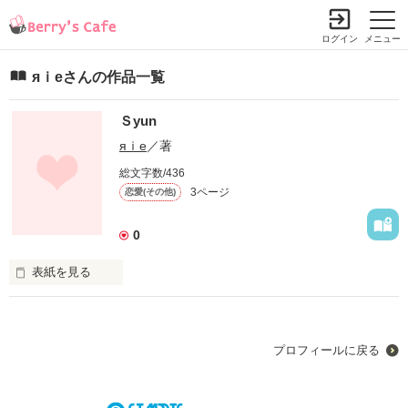
ログイン
メニュー
яｉeさんの作品一覧
Ｓyun
яｉe
／著
総文字数/436
3ページ
恋愛(その他)
0
表紙を見る
遠回りしたけど

プロフィールに戻る
今ならちゃんと言える
