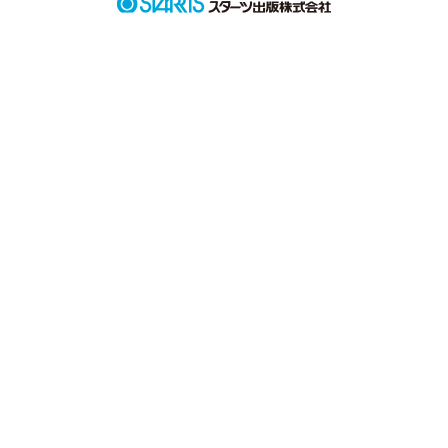
駿…

大好きだったよ

作品を読む