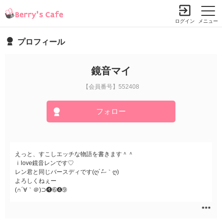
ログイン
メニュー
プロフィール
鏡音マイ
【会員番号】552408
フォロー
えっと、すこしエッチな物語を書きます＾＾
ｉlove鏡音レンです♡
レン君と同じバースディです(ღ´ސު｀ღ)
よろしくねぇー
(∩´∀｀＠)⊃❹➅➍➈