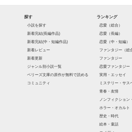
｢｢｢｢きゃー黒木
      ×

井川 優子

みんな、俺のど
探す
ランキング
どうせ容姿だろ…
小説を探す
恋愛（総合）
二度と人を信じ
さーて

新着完結(長編作品)
恋愛（長編）
どの血液型がい
俺は、あの日そ
新着完結(中・短編作品)
恋愛（中・短編）
見ていってくだ
新着レビュー
ファンタジー（総
でもアイツは違
2/25～
新着更新
ファンタジー
｢黒木君は黒木君
ジャンル別小説一覧
恋愛ファンタジー
そんな真っ直ぐ
ベリーズ文庫の原作が無料で読める
実用・エッセイ
信じちゃうじゃ
コミュニティ
ミステリー・サス
青春・友情
　　男目線の物
ノンフィクション
　　ぜひ、覗いて
ホラー・オカルト
歴史・時代
　　９.7～
絵本・童話