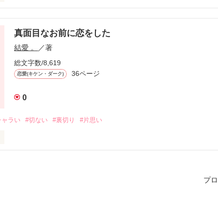
性格も違ってきますよね…

真面目なお前に恋をした
結愛 。
／著
、、、

総文字数/8,619
男子＊

36ページ
恋愛(キケン・ダーク)
0
男子＊

チャラい
#切ない
#裏切り
#片思い
子＊

じねぇ。

プロ
だろ？

だから…

子＊
