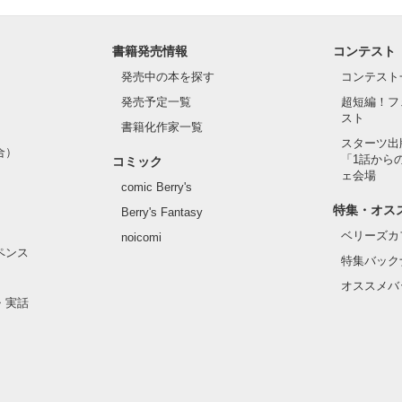
君イケメン｣｣｣｣

こを見てんだよ。

書籍発売情報
コンテスト


発売中の本を探す
コンテスト
るもんか。

発売予定一覧
超短編！フ
いでしょうか？

スト
う決めたんだ

書籍化作家一覧
さい

スターツ出
合）
ったんだ…

「1話から
コミック
ェ会場
comic Berry's
だよ。｣

特集・オス
Berry's Fantasy
な瞳で見られたら

作品を読む
ベリーズカ
noicomi
ねぇか…

ペンス
特集バック
オススメバ
語です　

・実話
いってください!!
