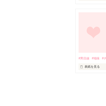
血液型が違うと
血液型対処法

４つの恋の物語
A型  ＊真面目系
黒瀬 優馬

     ×

    橘 日和

B型 ＊ 可愛い系
#男目線
#地味
#
山崎 蓮斗

    ×

表紙を見る
久城 ゆり

O型 ＊年下系男
女なんて誰も信
橘 翔太

   ×

信じたって無駄
南 紗和子

どうせ裏切るん
AB型 ＊年上系男
白石 賢太
