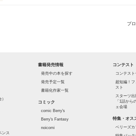
日を忘れない。

プロ
書籍発売情報
コンテスト
発売中の本を探す
コンテスト
たと思った。

発売予定一覧
超短編！フ
スト
書籍化作家一覧
スターツ出
合）
「1話から
コミック
ェ会場
comic Berry's
特集・オス
Berry's Fantasy


ベリーズカ
noicomi
ペンス
特集バック