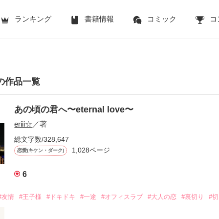
ランキング
書籍情報
コミック
コ
さんの作品一覧
あの頃の君へ〜eternal love〜
eriii☆
／著
総文字数/328,647
1,028ページ
恋愛(キケン・ダーク)
6
#友情
#王子様
#ドキドキ
#一途
#オフィスラブ
#大人の恋
#裏切り
#