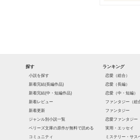
俺は決してあの
５年前…

愛も友情も金も

探す
ランキング
小説を探す
恋愛（総合）
全てを手に入れ
新着完結(長編作品)
恋愛（長編）
新着完結(中・短編作品)
恋愛（中・短編）
新着レビュー
ファンタジー（総
しかし、

新着更新
ファンタジー
ジャンル別小説一覧
恋愛ファンタジー
どんなに想っても
ベリーズ文庫の原作が無料で読める
実用・エッセイ
コミュニティ
ミステリー・サス