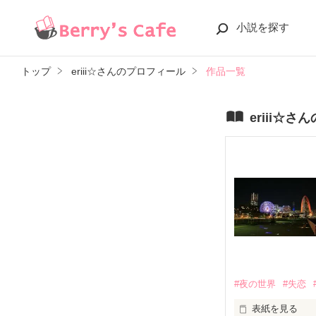
小説を探す
トップ
eriii☆さんのプロフィール
作品一覧
eriii☆
#夜の世界
#失恋
表紙を見る