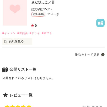
さだやっこ
／著
総文字数/15,317
31ページ
恋愛(学園)
0
#イケメン
#生徒会
#ドライ
#ギフト
表紙を見る
作品をすべて見る
公開リスト一覧
春爛漫

桜が風に舞うこの季節。

公開されているリストはありません。
レビュー一覧
ドライで不思議な無表情美人

渡瀬 雅(ﾜﾀﾘｾ ﾐﾔﾋﾞ)は

私立富川高等学校を変えるべくして

2013/07/09 15:41