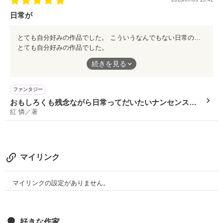
生徒会を設立する。

日常が
とても自分好みの作品でした。 こういうなんでもない日常の風景が好きです。
そこで出会うは

とても自分好みの作品でした。
天賦の才能を持ち合わせるイケメン達。

こういうなんでもない日常の風景が好きです。
続きを見る
ファンタジー
おもしろくも残念ながら日常ってだいたいナンセンスな
天才エースストライカー

紅 憐／著
ことがいろいろ積み重なってできていたりするのよね
前田 透馬(ﾏｴﾀﾞ ﾄｳﾏ)

「……あんた俺のことナメてんの？」

マイリンク
マイリンクの設定がありません。
天才料理人

鴨池 勝利(ｶﾓｲ ｼｮｳﾘ)

好きな作家
「キミの唇…うまそうだ」
