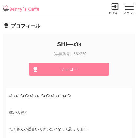
ログイン
メニュー
プロフィール
SHI―εïз
【会員番号】562250
フォロー
εïз εïз εïз εïз εïз εïз εïз εïз εïз εïз εïз εïз
蝶が大好き
たくさん小説書いてきいたいなって思ってます