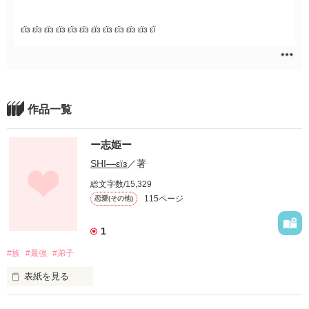
εïз εïз εïз εïз εïз εïз εïз εïз εïз εïз εïз εï
作品一覧
ー志姫ー
SHI―εïз
／著
総文字数/15,329
115ページ
恋愛(その他)
1
#族
#最強
#弟子
表紙を見る
ーー志姫ーーｼｷ
