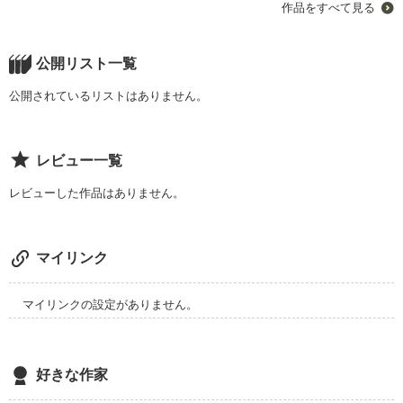
作品をすべて見る
公開リスト一覧
その名の由来は

公開されているリストはありません。
レビュー一覧
志を忘れない、美しい女

レビューした作品はありません。
強い心を持った姫は伝説の女と言われた

マイリンク
初めての作品なので読みにくいかもしれません

！！！

マイリンクの設定がありません。
好きな作家
※喧嘩ｼｰﾝなどあるので苦手な方はＵターン！
