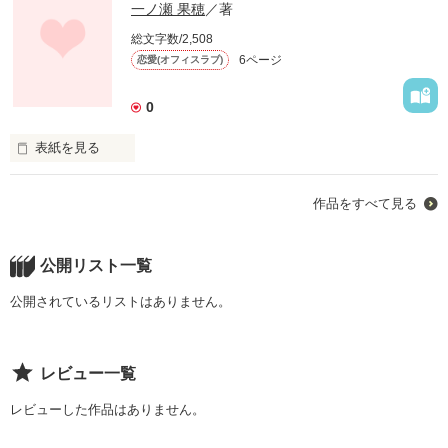
一ノ瀬 果穂
／著
総文字数/2,508
6ページ
恋愛(オフィスラブ)
0
表紙を見る
大手化粧品会社、ル・ラシェの主任研究員である一ノ瀬香穂は
作品をすべて見る
28歳目前に、大好きな彼の藤原壮介に振られる。

気力をなくし、これからどうしようか考えている時に、ふと自
分の手掛けてきた商品を見ようと思い百貨店の化粧品カウンタ
公開リスト一覧
ーへ向かう。そこで1人の男性と出会いーーー

公開されているリストはありません。
仕事、恋。何歳になっても悩みは尽きない、そんな等身大の女
性を描いたラブストーリー
レビュー一覧
作品を読む
レビューした作品はありません。