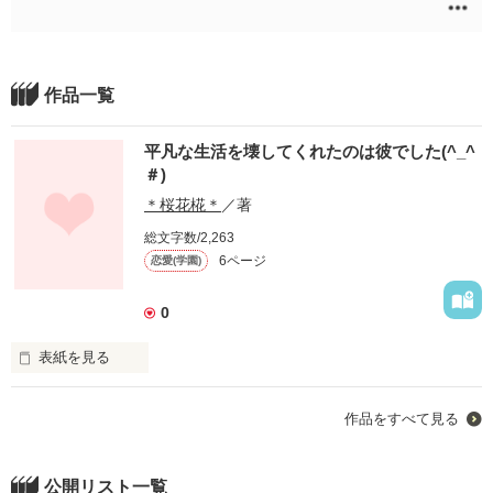
作品一覧
平凡な生活を壊してくれたのは彼でした(^_^
＃)
＊桜花椛＊
／著
総文字数/2,263
6ページ
恋愛(学園)
0
表紙を見る
＊桜花椛＊の初小説!!

作品をすべて見る
*:.＊.:*:｡∞｡:*:.＊.:*:｡∞｡:*:.＊.:* 

公開リスト一覧