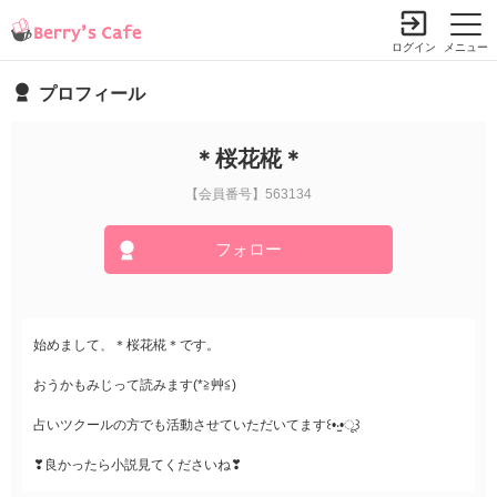
ログイン
メニュー
プロフィール
＊桜花椛＊
【会員番号】563134
フォロー
始めまして、＊桜花椛＊です。
おうかもみじって読みます(*≧艸≦)
占いツクールの方でも活動させていただいてます꒰•‧̫•ू꒱
❣良かったら小説見てくださいね❣