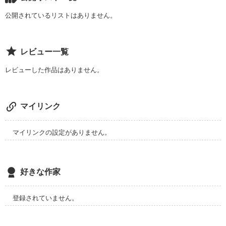
朝は皆とお喋りしたり

公開されているリストはありません。
レビュー一覧
放課後は皆とケーキ屋さんでケーキを買ったり

レビューした作品はありません。
争いごとを好まない私の

マイリンク
マイリンクの設定がありません。
平凡を壊したのは隣の中学のあの人でした(^_^＃)

好きな作家
登録されていません。
作品を読む