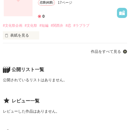
17ページ
恋愛(純愛)
初恋・一途な恋・友情

0
#文化祭企画
#文化祭
#短編
#関西弁
#恋
#ラブラブ
高校一年生の、それぞれの夏…

表紙を見る
作品をすべて見る
「好きやねんけど、

♡‐‐‐‐‐‐‐‐‐‐‐-♡

俺と付き合ってくれへん？」

公開リスト一覧
完結しました

文化祭初日の朝

感想お待ちしております

私はいきなり告白された。

公開されているリストはありません。
(^^)

少し顔を赤らめ、

真っ直ぐに私を見つめる彼…

♡-------♡-------♡
レビュー一覧
「ご…」

レビューした作品はありません。
作品を読む
「返事は、今日一日

俺と過ごしてからにして」
