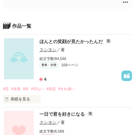
作品一覧
ほんとの笑顔が見たかったんだ
完
スシヨシ
／著
総文字数/94,546
169ページ
青春・友情
4
#恋
#友情
#絆
#切ない
#初恋
#すれ違い
表紙を見る
じゅなとソラ

一日で君を好きになる
完
幼なじみの二人と

スシヨシ
／著
総文字数/6,568
笑顔で感情を隠す龍星
