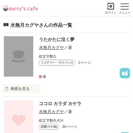
ログイン
メニュー
水無月カグヤさんの作品一覧
うたかたに泣く夢
水無月カグヤ
／著
総文字数/1
1ページ
ミステリー・サスペンス
0
表紙を見る
ココロ カラダ カケラ
ただ、真実が知りたい…。

水無月カグヤ
／著
総文字数/6,414
30ページ
恋愛(その他)