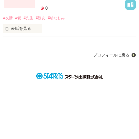
そう、望んだ。

0
#友情
#愛
#先生
#親友
#幼なじみ
表紙を見る
プロフィールに戻る
作品を読む
ただ、好きになっただけだった。

ただ、愛しただけだった。

だけどそれは、間違いだったんだね。

ーーーーーーーーー
