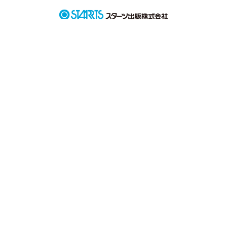
「あいつを、見返してやりな！」

という、一言だった。

私は…

藤木友愛は変わってみせる!!

藤木友愛
作品を読む