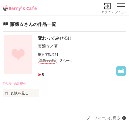
ログイン
メニュー
藤嬢☆さんの作品一覧
変わってみせる!!
藤嬢☆
／著
総文字数/921
2ページ
恋愛(その他)
0
#恋愛
#高校生
表紙を見る
「私、恋…してるの。」

私、藤木友愛(ふじきともえ)が

変わろうと思ったきっかけは、

プロフィールに戻る
私のこの一言と

親友の木下真緒子(きのしたまおこ)の
