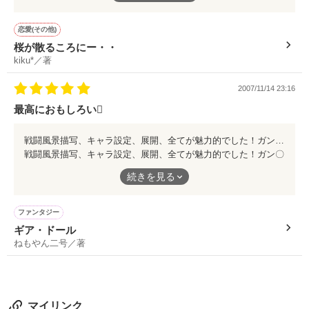
彼氏とは幸せにはなれなかったけど、幸せだったと思います。
恋愛(その他)
いい作品でした！
桜が散るころにー・・
ありがとうございました！
kiku*／著
行間の使い方やページの工夫がちょっと足りなかったので★４に
2007/11/14 23:16
しときます！
最高におもしろい
戦闘風景描写、キャラ設定、展開、全てが魅力的でした！ガン〇ムともエヴ〇とも違う新兵器ギア・ドール、書籍化だけでなく、漫画やアニメ化でも楽しめると思います！
戦闘風景描写、キャラ設定、展開、全てが魅力的でした！ガン〇
ムともエヴ〇とも違う新兵器ギア・ドール、書籍化だけでなく、
続きを見る
漫画やアニメ化でも楽しめると思います！
ファンタジー
ギア・ドール
ねもやん二号／著
マイリンク