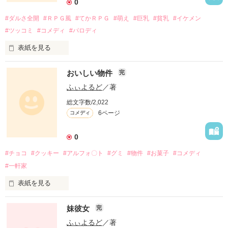
0
『勉強会』

#ダルさ全開
#ＲＰＧ風
#てかＲＰＧ
#萌え
#巨乳
#貧乳
#イケメン
の企画作品です！

#ツッコミ
#コメディ
#パロディ
表紙を見る
ここでは毎回ふぃよるどが、『お題』と『条件』を提示し

魔王？

おいしい物件
完
参加者の方々には

え～倒しに行くとかちょ～ダルい…

ふぃよるど
／著
それに合わせた一品を完成させ、感想ノートにて、みんなで甘
総文字数/2,022
辛問わずの品評会を行います。

6ページ
コメディ
盗賊退治？

あくまでも『勉強会』ですので、企画参加は自由であり、

0
やつらが盗んだ宝の一割くれるなら考える…

#チョコ
#クッキー
#アルフォ〇ト
#グミ
#物件
#お菓子
#コメディ
お題も必ずやらなくても結構です。

#一軒家
仲間？

表紙を見る
一人暮らしに

みんなバニーちゃんでいい？

作品を読む
妹彼女
完
いかがでしょうか？

ふぃよるど
／著