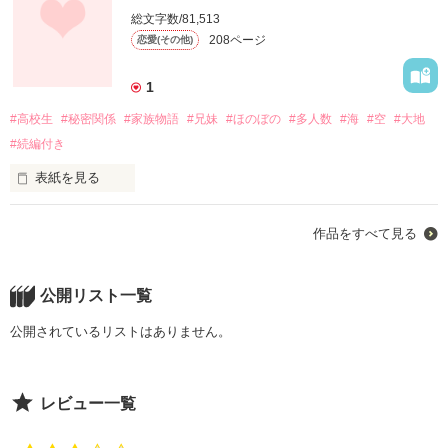
総文字数/81,513
勇者？

208ページ
恋愛(その他)
作品を読む
俺だけどなにか？

1
#高校生
#秘密関係
#家族物語
#兄妹
#ほのぼの
#多人数
#海
#空
#大地
#続編付き
表紙を見る
冒険しない冒険物語

海は空無くして輝きを得ることはできない

超脱力グダグダ系

作品をすべて見る
コメディ

空は海無くして表情を変えることはできない

マジメにやってません！

公開リスト一覧
妹を守ると誓った兄

公開されているリストはありません。
二人は双子

作品を読む
レビュー一覧
真実を知る妹
