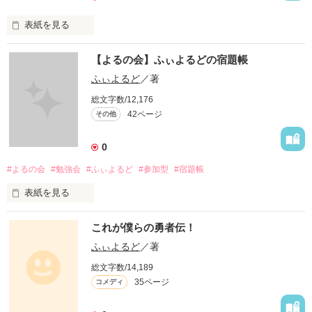
表紙を見る
これは

【よるの会】ふぃよるどの宿題帳
私立中学受験を控えた小学生たちが

ふぃよるど
／著
総文字数/12,176
お送りする

42ページ
その他
なんとも意味の無い闘いである

0
#よるの会
#勉強会
#ふぃよるど
#参加型
#宿題帳
カードバトル風にご覧ください

表紙を見る
ここでは

これが僕らの勇者伝！
ふぃよるどと

ふぃよるど
／著
作品を読む
みなさまで

総文字数/14,189
一緒に勉強をして

35ページ
コメディ
みようという
