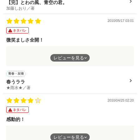
字（栖緒？）のせいか、一瞬ブレーキがかかる。
【完】とわの風、青空の君。
せ、非常に良かったです。
加藤しおり／著
物語の内容としては『★４つ』ですが、上記の問題により『★３
2010/05/17 03:01
ところどころの伏線や最後のシーンなど、短編としてのクオリテ
つ』にしときます。
ィは、最高でした。
ネタバレ
微笑ましさ全開！
辛口BBSから来たのに、まさかの非の打ち所なかったです…
春とララのグダグダしながらもアクティブな大学生活が楽しすぎ
レビューを見る
る！
それぐらい素敵な作品でした！
周りのキャラも濃いのに、それを上回るララ最高！
甘口側から来たってことにしとこうかな…（笑）
青春・友情
春うララ
ぜひとも続編や第二弾を書いてほしい！
★雨水★／著
そんな作品です！
2010/04/25 02:20
ネタバレ
感動的！
感情移入が得意な人はほんのり泣けるレベル！
レビューを見る