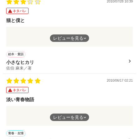
2010/07/28 10:39
あなたは空と海、どっちが好きですか？

ネタバレ
猫と僕と
空と海、どっちが青いと思いますか？

絵本・童話ジャンルとして読めば若干違和感があるが、物語とし
レビューを見る
空と海、どっちが悲しいと思いますか？

ての完成度は高い。
主人公目線で展開される内容は、喜怒哀楽がやや『薄く』は感じ
絵本・童話
るものの、伝わらないわけではない。
小さなヒカリ
佐伯 麻来／著
ページ数自体は中編クラスだが、１ページの中身の少なさのた
作品を読む
め、短編ぐらいの時間で読みきってしまう…
2010/06/17 02:21
それを『すらすら読める』と取るか『次ページに行く時間が煩わ
ネタバレ
しい』と取るから読者次第…
淡い青春物語
猫が絡んでいるため、中盤はぽかぽかした感じで好評価。
想いを告げられずに別れてしまった二人
もうちょっとそのぽかぽか感を長くしてもよかったかな？
レビューを見る
風や空の描写が丁寧でとても好きです。
また、ちょっとした誤字（起こった→怒った）や、読みづらい漢
青春・友情
分かりやすい内容、起承転結の展開の良さ、読みやすさも合わ