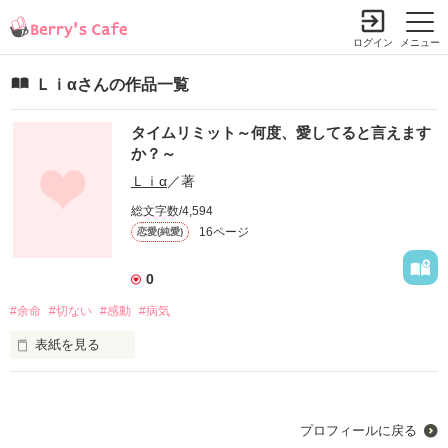
ログイン
メニュー
Ｌｉαさんの作品一覧
タイムリミット～何度、愛してると言えます
か？～
Ｌｉα
／著
総文字数/4,594
16ページ
恋愛(純愛)
0
#余命
#切ない
#感動
#病気
表紙を見る
　長い人生のなかで、

　何度、ひとを愛し

プロフィールに戻る