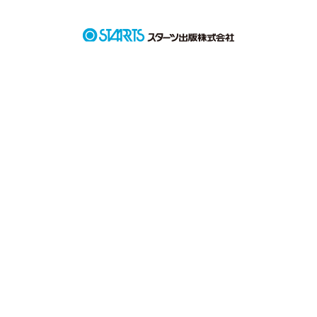
　何度、愛してると言えるのだろう

　この声が届く限り、君に好きだと伝えよう

　タイムリミットがくるまで、愛してください

　　　～since2013 9 23
作品を読む