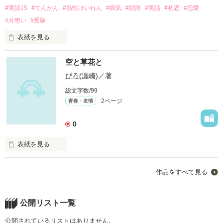
#実話15
#てんかん
#熱性けいれん
#病気
#闘病
#実話
#初恋
#恋愛
#片想い
#受験
作品を読む
表紙を見る
ある日私は突然、倒れてしまった!!

空と草花と
クラスメイトの目の前で!!

いったい何が起きたのか？

ぴろ(瀬崎)
／著
分かんない!?

総文字数/99
その日を境に、皆の態度が変わった!!

2ページ
青春・友情
これが私と病気との長い付き合いの始まりだった……。
0
作品を読む
表紙を見る
コミュニティサイトの住人のお話♪

作品をすべて見る
空と草花とは、

サークルの名前！

ぴのこというハンネ(ハンドルネーム)の社会人一年生の女の子
が立ち上げたサークル♪
公開リスト一覧
公開されているリストはありません。