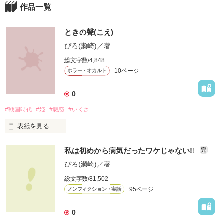
作品一覧
ときの聲(こえ)
ぴろ(瀬崎)
／著
総文字数/4,848
10ページ
ホラー・オカルト
0
#戦国時代
#姫
#悲恋
#いくさ
表紙を見る
法螺貝の鳴り響く、

私は初めから病気だったワケじゃない!!
完
戦(いく)さの夢を、

私は見てしまう！

ぴろ(瀬崎)
／著
総文字数/81,502
急にそうなったんだけど……。

95ページ
ノンフィクション・実話
まだ中学1年生なのに、

これって、プレ中2病なのかな？
0