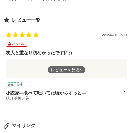
作品を読む
レビュー一覧
2015/03/19 15:44
ネタバレ
友人と重なり切なかったです(/_;)
未熟で残酷な10代の頃、
レビューを見る
酷く荒れた中学で大変でしたね！
私らの頃は、ポケベルが広まる前で、
メディアもゲームもまだ今のようになかったけれど、
青春・友情
いじめの世界は、本当変わらないですね。
小説家―食べて吐いてた頃からずっと―
キムタク夫妻と同世代夫妻なので、
馳月基矢／著
2度目の成人式も過ぎていますが、
辛かった事は、昨日の事みたいに思い出せますね!!
なによりハッピーエンドで良かったです！
マイリンク