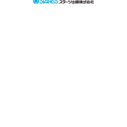
藤岡彩聖　（FujiokaAyase）

「最低って言葉、景に似合うよ」

景の一応彼女

美少女

斎藤景　（SaitouKei）

「もう一度信じて欲しい」

彩聖の彼氏

野宮望々　（NomiyaMomo）

「あんたは彩聖を傷つけた」

彩聖の親友
作品を読む