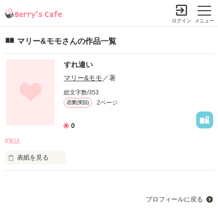
ログイン
メニュー
マリー&モモさんの作品一覧
すれ違い
マリー&モモ
／著
総文字数/353
2ページ
恋愛(実話)
0
#実話
表紙を見る
好き？嫌い？

君の答えは曖昧で

僕の心は揺らいでく

プロフィールに戻る
君のことが好き

アイツも気になる
