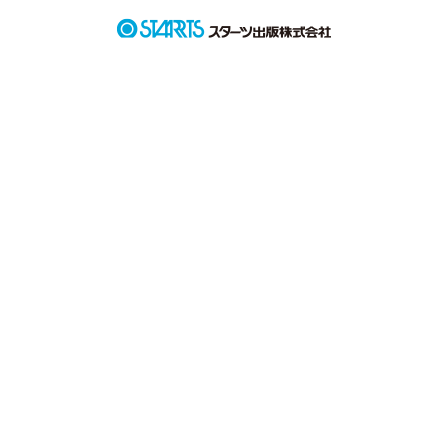
君が知ったらどう思う？

このお話は私のお話

いつまでも終わることのない…
作品を読む