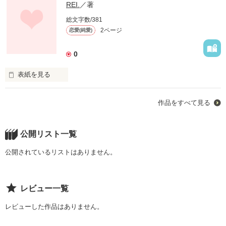
REI.
／著
総文字数/381
2ページ
恋愛(純愛)
0
表紙を見る
彼氏がいない歴15年。

作品をすべて見る
別に欲しいとも思わない。

友達もあまりいない。

そんなある日、光が現れて…？

人生がガラッと変わる。

公開リスト一覧
2013.08.23〜

公開されているリストはありません。
作品を読む
レビュー一覧
レビューした作品はありません。