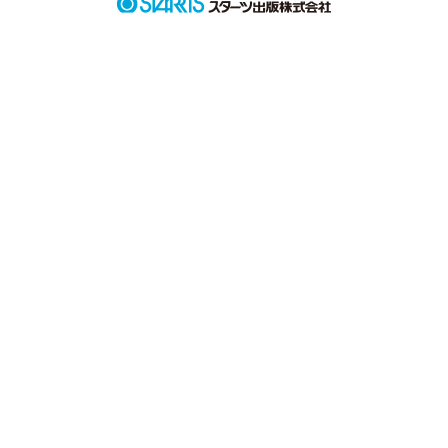
"一生許さないよ"

"ソイツには天国まで逝ってもらって"

"一樹にも謝ってもらうからさ"

"例え殺したヤツが誰であっても・・・ね？"

そう、

誰であっても・・・。
