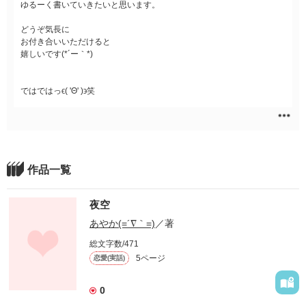
ゆるーく書いていきたいと思います。
どうぞ気長に
お付き合いいただけると
嬉しいです(*´ー｀*)
ではではっϵ( 'Θ' )϶笑
作品一覧
夜空
あやか(=´∇｀=)
／著
総文字数/471
5ページ
恋愛(実話)
0