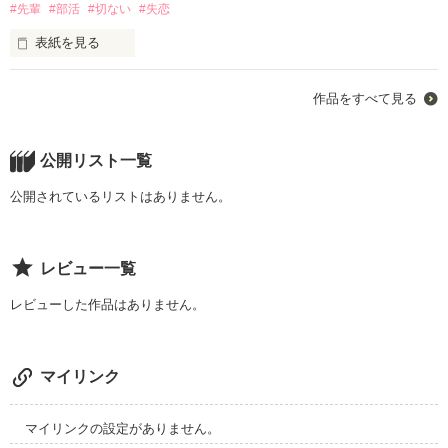
#先輩
#部活
#切ない
#失恋
表紙を見る
大好きで大好きで

作品をすべて見る
こんな感情初めてで。

これ以上の恋なんて

公開リスト一覧
ないと思った。

ううん、今でも思ってる。

公開されているリストはありません。
だからこそ

レビュー一覧
貴方の幸せを願う。

それでも貴方の描く幸せに

レビューした作品はありません。
私は居ないのですか。

マイリンク
初めての作品です。

私の初恋を綴りたいと

マイリンクの設定がありません。
思っています。
