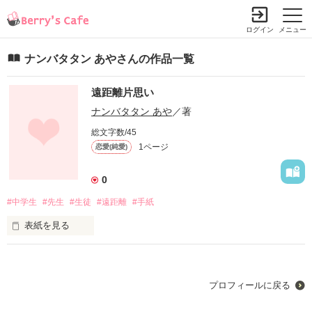
ログイン
メニュー
ナンバタタン あやさんの作品一覧
遠距離片思い
ナンバタタン あや
／著
総文字数/45
1ページ
恋愛(純愛)
0
#中学生
#先生
#生徒
#遠距離
#手紙
表紙を見る
中学３年生

プロフィールに戻る
山谷 彩花
