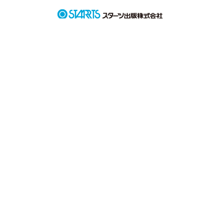
×

中学校 国語教師

田崎 康裕先生

もぉ会えない

ちゃんと分かってる

でも 好きだから大好きだから

私はあなたに恋をする

ねぇ先生？
