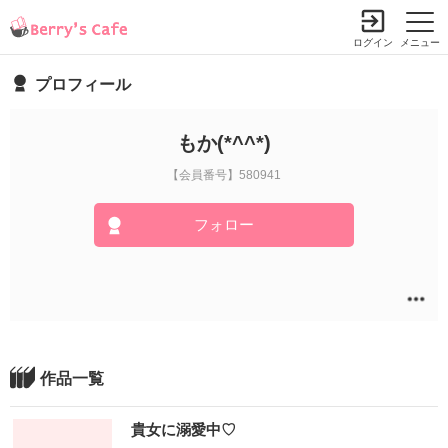
ログイン
メニュー
プロフィール
もか(*^^*)
【会員番号】580941
フォロー
作品一覧
貴女に溺愛中♡