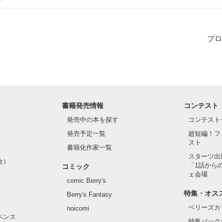
プロ
の闇、俺が掻き消してやるよ」

金色の髪、翡翠色の瞳

書籍発売情報
コンテスト
愛おしくて仕方ない

発売中の本を探す
コンテスト
発売予定一覧
超短編！フ
スト
書籍化作家一覧
スターツ出
合）
「1話から
コミック
ェ会場
comic Berry's
特集・オス
Berry's Fantasy
ベリーズカ
noicomi
ペンス
特集バック