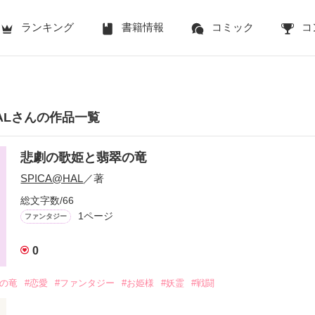
ランキング
書籍情報
コミック
コ
HALさんの作品一覧
悲劇の歌姫と翡翠の竜
SPICA@HAL
／著
総文字数/66
1ページ
ファンタジー
0
翠の竜
#恋愛
#ファンタジー
#お姫様
#妖霊
#戦闘