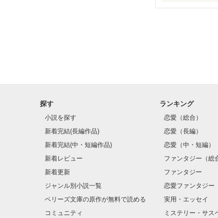
「お前のその心
ツンツンはねた
探す
ランキング
貴方の全てが、
小説を探す
恋愛（総合）
新着完結(長編作品)
恋愛（長編）
新着完結(中・短編作品)
恋愛（中・短編）
新着レビュー
ファンタジー（総
新着更新
ファンタジー
ジャンル別小説一覧
恋愛ファンタジー
ベリーズ文庫の原作が無料で読める
実用・エッセイ
コミュニティ
ミステリー・サス