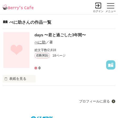
ログイン
メニュー
べに助さんの作品一覧
days 〜君と過ごした3年間〜
べに助
／著
総文字数/2,818
18ページ
恋愛(実話)
0
表紙を見る
この恋だけは

プロフィールに戻る
この恋だけは

完璧な恋愛だと

信じていたかった。
