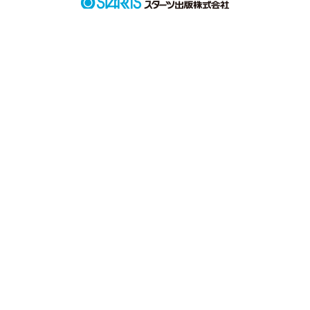
それだけだったのに

それでも別れはやってくる

こんなにも簡単に。あっさりと

あんなにも素敵な始まり方だったのに

でも、人生なんて

案外そんなもんなのかもしれない
作品を読む